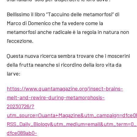
Bellissimo il libro “Taccuino delle metamorfosi” di
Marco di Domenico che fa vedere come la
metamorfosi anche radicale è la regola in natura non
l’eccezione.
Questa nuova ricerca sembra trovare che i moscerini
della frutta neanche si ricordino della loro vita da
larve:
https://www.quantamagazine.org/insect-brains-
melt-and-rewire-during-metamorphosis-
20230726/?
utm_source=Quanta+Magazine&utm_campaign=dfce0
RSS_Daily_Biology&utm_medium=email&utm_term=0_
dfce089ab0-