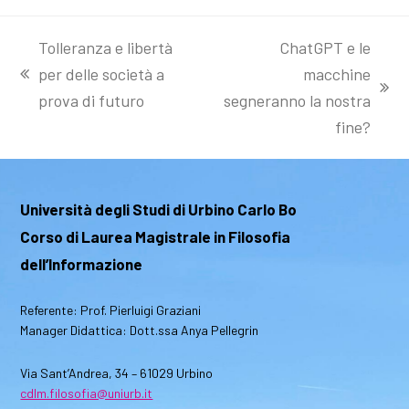
Tolleranza e libertà
ChatGPT e le
per delle società a
macchine
post
articolo
prova di futuro
segneranno la nostra
precedente:
successivo:
fine?
Università degli Studi di Urbino Carlo Bo
Corso di Laurea Magistrale in Filosofia
dell’Informazione
Referente: Prof. Pierluigi Graziani
Manager Didattica: Dott.ssa Anya Pellegrin
Via Sant’Andrea, 34 – 61029 Urbino
cdlm.filosofia@uniurb.it