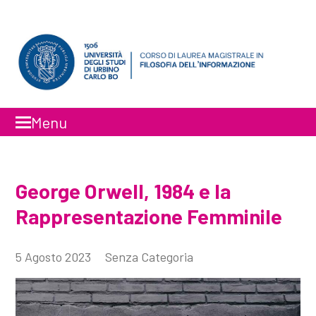
Menu
Faceboo
Inst
George Orwell, 1984 e la
Rappresentazione Femminile
5 Agosto 2023
Senza Categoria