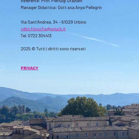
Referente: Prof. Pierluigi Graziani
Manager Didattica: Dott.ssa Anya Pellegrin
Via Sant’Andrea, 34 – 61029 Urbino
cdlm.filosofia@uniurb.it
Tel. 0722 304413
2025 © Tutti i diritti sono riservati
PRIVACY