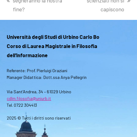
segneranno la nostra
scienziati non si
post
articolo
fine?
capiscono
precedente:
successivo:
Università degli Studi di Urbino Carlo Bo
Corso di Laurea Magistrale in Filosofia
dell’Informazione
Referente: Prof. Pierluigi Graziani
Manager Didattica: Dott.ssa Anya Pellegrin
Via Sant’Andrea, 34 – 61029 Urbino
cdlm.filosofia@uniurb.it
Tel. 0722 304413
2025 © Tutti i diritti sono riservati