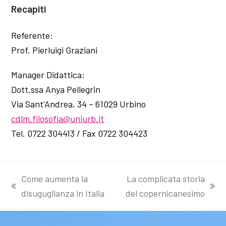
Recapiti
Referente:
Prof. Pierluigi Graziani
Manager Didattica:
Dott.ssa Anya Pellegrin
Via Sant’Andrea, 34 – 61029 Urbino
cdlm.filosofia@uniurb.it
Tel. 0722 304413 / Fax 0722 304423
Come aumenta la
La complicata storia
post
articolo
disuguglianza in Italia
del copernicanesimo
precedente:
successivo: